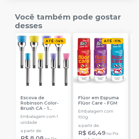
Você também pode gostar
desses
ATÉ
-
14
%
ATÉ
-
11
%
Escova de
Flúor em Espuma
F
Robinson Color-
Flúor Care
-
FGM
E
Brush CA - 1
F
Embalagem com
unidade
-
V
Embalagem com 1
E
100g.
AMERICAN BURRS
unidade
1
a partir de
:
a partir de
:
R$ 66,49
no
Pix
R$ 8,08
no
Pix