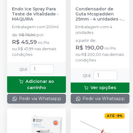
Endo Ice Spray Para
Condensador de
Teste de Vitalidade
-
Guta Mcspadden
MAQUIRA
25mm - 4 unidades
-
DENTSPLY SIRONA
Embalagem com 200ml.
Embalagem com 4
unidades.
de
:
R$ 76,90
por
:
R$ 45,59
a partir de
:
no
Pix
R$ 190,00
no
Pix
ou
R$ 47,99
nas demais
condições
ou
R$ 200,00
nas demais
condições
Qtd
:
Qtd
:
Adicionar ao
carrinho
Ver opções
Pedir via Whatsapp
Pedir via Whatsapp
ATÉ
-
9
%