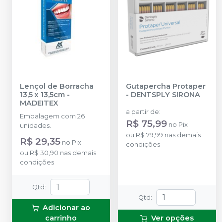
Lençol de Borracha
Gutapercha Protaper
13,5 x 13,5cm
-
-
DENTSPLY SIRONA
MADEITEX
a partir de
:
Embalagem com 26
R$ 75,99
no
Pix
unidades.
ou
R$ 79,99
nas demais
R$ 29,35
no
Pix
condições
ou
R$ 30,90
nas demais
condições
Qtd
:
Qtd
:
Adicionar ao
carrinho
Ver opções