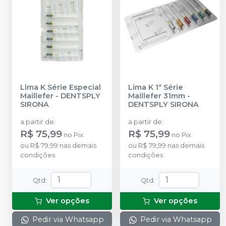
Lima K Série Especial
Lima K 1ª Série
Maillefer
-
DENTSPLY
Maillefer 31mm
-
SIRONA
DENTSPLY SIRONA
a partir de
:
a partir de
:
R$ 75,99
R$ 75,99
no
Pix
no
Pix
ou
R$ 79,99
nas demais
ou
R$ 79,99
nas demais
condições
condições
Qtd
:
Qtd
:
Ver opções
Ver opções
Pedir via Whatsapp
Pedir via Whatsapp