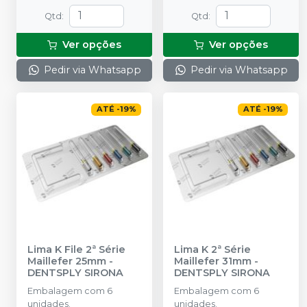
Qtd
:
Qtd
:
Ver opções
Ver opções
Pedir via Whatsapp
Pedir via Whatsapp
ATÉ
-
19
%
ATÉ
-
19
%
Lima K File 2ª Série
Lima K 2ª Série
Maillefer 25mm
-
Maillefer 31mm
-
DENTSPLY SIRONA
DENTSPLY SIRONA
Embalagem com 6
Embalagem com 6
unidades.
unidades.