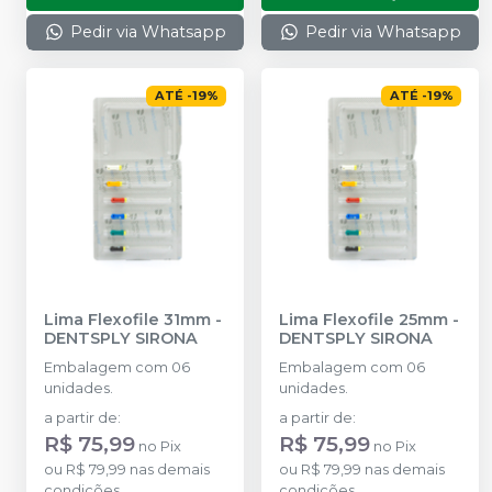
Pedir via Whatsapp
Pedir via Whatsapp
ATÉ
-
19
%
ATÉ
-
19
%
Lima Flexofile 31mm
-
Lima Flexofile 25mm
-
DENTSPLY SIRONA
DENTSPLY SIRONA
Embalagem com 06
Embalagem com 06
unidades.
unidades.
a partir de
:
a partir de
:
R$ 75,99
R$ 75,99
no
Pix
no
Pix
ou
R$ 79,99
nas demais
ou
R$ 79,99
nas demais
condições
condições