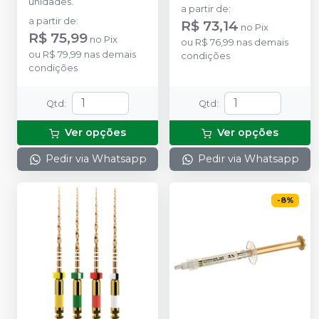
unidades.
a partir de
:
a partir de
:
R$ 73,14
no
Pix
R$ 75,99
no
Pix
ou
R$ 76,99
nas demais
ou
R$ 79,99
nas demais
condições
condições
Qtd
:
Qtd
:
Ver opções
Ver opções
Pedir via Whatsapp
Pedir via Whatsapp
-
8
%