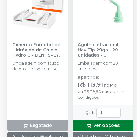
Cimento Forrador de
Agulha Intracanal
Hidróxido de Cálcio
NaviTip 29ga - 20
Hydro C
-
DENTSPLY
unidades
-
SIRONA
ULTRADENT
Embalagem com 1 tubo
Embalagem com 20
de pasta base com 13g + 1
unidades.
tubo de pasta
a partir de
:
catalisadora com 11g e 1
R$ 113,91
no
Pix
bloco de mistura.
ou
R$ 119,90
nas demais
condições
Qtd
:
Esgotado
Ver opções
Pedir via Whatsapp
Pedir via Whatsapp