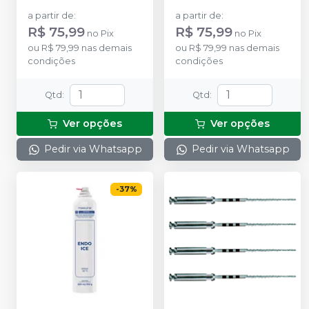
a partir de
:
a partir de
:
R$ 75,99
R$ 75,99
no
Pix
no
Pix
ou
R$ 79,99
nas demais
ou
R$ 79,99
nas demais
condições
condições
Qtd
:
Qtd
:
Ver opções
Ver opções
Pedir via Whatsapp
Pedir via Whatsapp
-
37
%