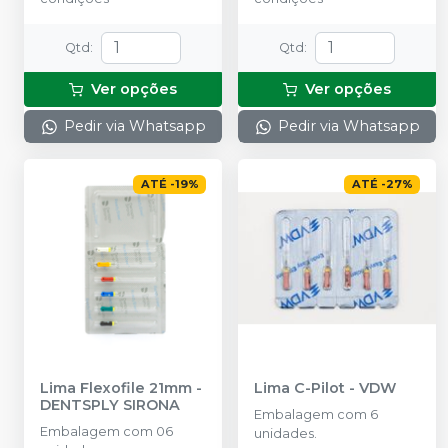
Qtd
:
Qtd
:
Ver opções
Ver opções
Pedir via Whatsapp
Pedir via Whatsapp
ATÉ
-
19
%
ATÉ
-
27
%
Lima Flexofile 21mm
-
Lima C-Pilot
-
VDW
DENTSPLY SIRONA
Embalagem com 6
Embalagem com 06
unidades.