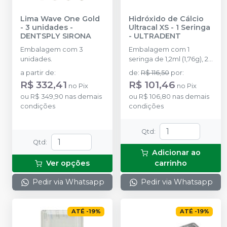
Lima Wave One Gold
Hidróxido de Cálcio
- 3 unidades
-
Ultracal XS - 1 Seringa
DENTSPLY SIRONA
-
ULTRADENT
Embalagem com 3
Embalagem com 1
unidades.
seringa de 1,2ml (1,76g), 2
NaviTip 29ga
a partir de
:
de
:
R$ 116,50
por
:
R$ 332,41
R$ 101,46
no
Pix
no
Pix
ou
R$ 349,90
nas demais
ou
R$ 106,80
nas demais
condições
condições
Qtd
:
Qtd
:
Adicionar ao
Ver opções
carrinho
Pedir via Whatsapp
Pedir via Whatsapp
ATÉ
-
19
%
ATÉ
-
19
%