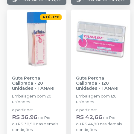
ATÉ
-
13
%
Guta Percha
Guta Percha
Calibrada - 20
Calibrada - 120
unidades
-
TANARI
unidades
-
TANARI
Embalagem com 20
Embalagem com 120
unidades.
unidades.
a partir de
:
a partir de
:
R$ 36,96
R$ 42,66
no
Pix
no
Pix
ou
R$ 38,90
nas demais
ou
R$ 44,90
nas demais
condições
condições