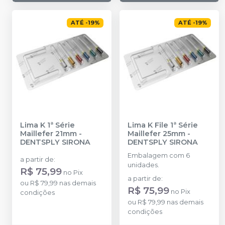
ATÉ
-
19
%
ATÉ
-
19
%
Lima K 1ª Série
Lima K File 1ª Série
Maillefer 21mm
-
Maillefer 25mm
-
DENTSPLY SIRONA
DENTSPLY SIRONA
Embalagem com 6
a partir de
:
unidades.
R$ 75,99
no
Pix
a partir de
:
ou
R$ 79,99
nas demais
R$ 75,99
no
Pix
condições
ou
R$ 79,99
nas demais
condições