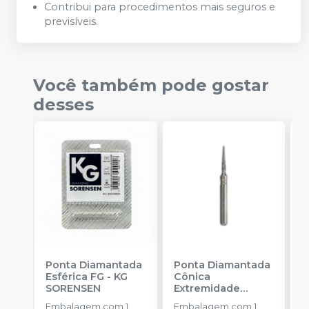
Contribui para procedimentos mais seguros e
previsíveis.
Você também pode gostar
desses
Ponta Diamantada
Ponta Diamantada
P
Esférica FG
-
KG
Cônica
I
SORENSEN
Extremidade
-
Arredondada FG
-
Embalagem com 1
Embalagem com 1
E