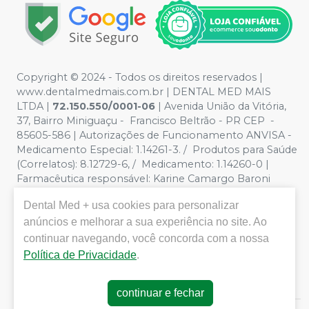
Copyright © 2024 - Todos os direitos reservados |
www.dentalmedmais.com.br | DENTAL MED MAIS
LTDA
|
72.150.550/0001-06
| Avenida União da Vitória,
37, Bairro Miniguaçu - Francisco Beltrão - PR CEP -
85605-586 | Autorizações de Funcionamento ANVISA -
Medicamento Especial: 1.14261-3. / Produtos para Saúde
(Correlatos): 8.12729-6, / Medicamento: 1.14260-0 |
Farmacêutica responsável: Karine Camargo Baroni
CRF/PR 32888 | Política de Privacidade e Segurança -
Dental Med +
usa cookies para personalizar
Fotos meramente ilustrativas - Os preços e condições
anúncios e melhorar a sua experiência no site. Ao
da loja virtual estão sujeitos a alterações. Em caso de
divergência de preços no site, o valor válido é o do
continuar navegando, você concorda com a nossa
Carrinho de Compra. Não vendemos por atacado, por
Política de Privacidade
.
isso nos reservamos o direito de não atender compras
de grandes volumes pelo site.
continuar e fechar