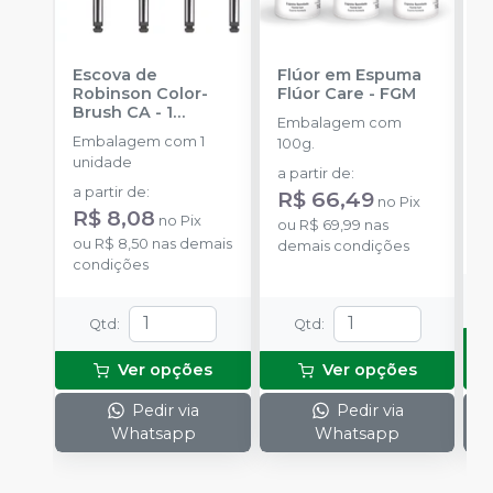
Escova de
Flúor em Espuma
F
Robinson Color-
Flúor Care
-
FGM
E
Brush CA - 1
F
Embalagem com
unidade
-
V
Embalagem com 1
E
100g.
AMERICAN BURRS
unidade
1
a partir de
:
a partir de
:
R$ 66,49
no
Pix
R$ 8,08
no
Pix
o
ou
R$ 69,99
nas
ou
R$ 8,50
nas demais
d
demais condições
condições
Qtd
:
Qtd
:
Ver opções
Ver opções
Pedir via
Pedir via
Whatsapp
Whatsapp