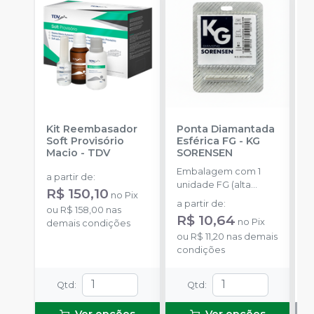
Kit Reembasador
Ponta Diamantada
R
Soft Provisório
Esférica FG
-
KG
7
Macio
-
TDV
SORENSEN
E
Embalagem com 1
c
a partir de
:
unidade FG (alta
c
R$ 150,10
no
Pix
rotação).
p
a partir de
:
ou
R$ 158,00
nas
a
R$ 10,64
no
Pix
demais condições
ou
R$ 11,20
nas demais
condições
Qtd
:
Qtd
:
Ver opções
Ver opções