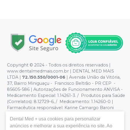
Copyright © 2024 - Todos os direitos reservados |
www.dentalmedmais.com.br | DENTAL MED MAIS
LTDA
|
72.150.550/0001-06
| Avenida União da Vitória,
37, Bairro Miniguaçu - Francisco Beltrão - PR CEP -
85605-586 | Autorizações de Funcionamento ANVISA -
Medicamento Especial: 1.14261-3. / Produtos para Saúde
(Correlatos): 8.12729-6, / Medicamento: 1.14260-0 |
Farmacêutica responsável: Karine Camargo Baroni
CRF/PR 32888 | Política de Privacidade e Segurança -
Dental Med +
usa cookies para personalizar
Fotos meramente ilustrativas - Os preços e condições
anúncios e melhorar a sua experiência no site. Ao
da loja virtual estão sujeitos a alterações. Em caso de