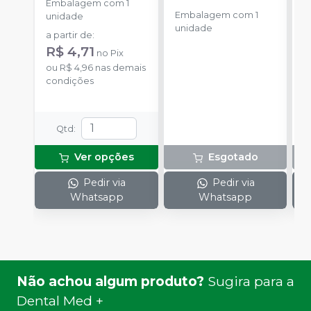
Embalagem com 1
E
Embalagem com 1
unidade
u
unidade
a partir de
:
R$ 4,71
no
Pix
ou
R$ 4,96
nas demais
condições
Qtd
:
Ver opções
Esgotado
Pedir via
Pedir via
Whatsapp
Whatsapp
Não achou algum produto?
Sugira para a
Dental Med +