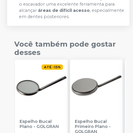
o escavador uma excelente ferramenta para
alcançar
áreas de difícil acesso
, especialmente
em dentes posteriores.
Você também pode gostar
desses
ATÉ
-
15
%
Espelho Bucal
Espelho Bucal
E
Plano
-
GOLGRAN
Primeiro Plano
-
C
GOLGRAN