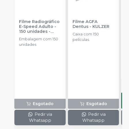
Filme Radiográfico
Filme AGFA
F
E-Speed Adulto -
Dentus
-
KULZER
I
150 unidades
-
P
Caixa com 150
CARESTREAM
u
Embalagem com 150
E
películas.
C
unidades
u
d
R
o
d
Esgotado
Esgotado
Pedir via
Pedir via
Whatsapp
Whatsapp