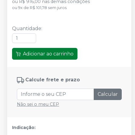
ou
R$ 916,00
nas demais condições
ou
9
x
de
R$ 101,78
sem juros
Quantidade
:
Adicionar ao carrinho
Calcule frete e prazo
Calcular
Não sei o meu CEP
Indicação: