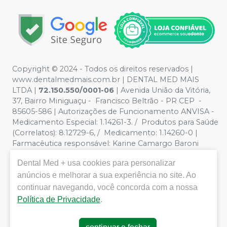
Copyright © 2024 - Todos os direitos reservados |
www.dentalmedmais.com.br | DENTAL MED MAIS
LTDA
|
72.150.550/0001-06
| Avenida União da Vitória,
37, Bairro Miniguaçu - Francisco Beltrão - PR CEP -
85605-586 | Autorizações de Funcionamento ANVISA -
Medicamento Especial: 1.14261-3. / Produtos para Saúde
(Correlatos): 8.12729-6, / Medicamento: 1.14260-0 |
Farmacêutica responsável: Karine Camargo Baroni
CRF/PR 32888 | Política de Privacidade e Segurança -
Dental Med +
usa cookies para personalizar
Fotos meramente ilustrativas - Os preços e condições
anúncios e melhorar a sua experiência no site. Ao
da loja virtual estão sujeitos a alterações. Em caso de
divergência de preços no site, o valor válido é o do
continuar navegando, você concorda com a nossa
Carrinho de Compra. Não vendemos por atacado, por
Política de Privacidade
.
isso nos reservamos o direito de não atender compras
de grandes volumes pelo site.