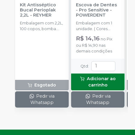
Kit Antisséptico
Escova de Dentes
K
Bucal Perioplak
- Pro Sensitive
-
B
2,2L
-
REYMER
POWERDENT
1
R
Embalagem com 2,2L,
Embalagem com 1
E
100 copos, bomba
unidade. ( Cores
1
dosadora.
Sortidas)
d
R$ 14,16
no
Pix
ou
R$ 14,90
nas
demais condições
Qtd
:
Adicionar ao
Esgotado
carrinho
Pedir via
Pedir via
Whatsapp
Whatsapp