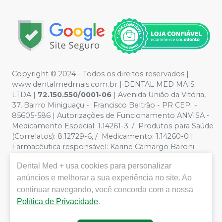
Copyright © 2024 - Todos os direitos reservados |
www.dentalmedmais.com.br | DENTAL MED MAIS
LTDA
|
72.150.550/0001-06
| Avenida União da Vitória,
37, Bairro Miniguaçu - Francisco Beltrão - PR CEP -
85605-586 | Autorizações de Funcionamento ANVISA -
Medicamento Especial: 1.14261-3. / Produtos para Saúde
(Correlatos): 8.12729-6, / Medicamento: 1.14260-0 |
Farmacêutica responsável: Karine Camargo Baroni
CRF/PR 32888 | Política de Privacidade e Segurança -
Dental Med +
usa cookies para personalizar
Fotos meramente ilustrativas - Os preços e condições
da loja virtual estão sujeitos a alterações. Em caso de
anúncios e melhorar a sua experiência no site. Ao
divergência de preços no site, o valor válido é o do
continuar navegando, você concorda com a nossa
Carrinho de Compra. Não vendemos por atacado, por
Política de Privacidade
.
isso nos reservamos o direito de não atender compras
de grandes volumes pelo site.