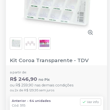
Kit Coroa Transparente
-
TDV
a partir de:
R$ 246,90
no
Pix
ou
R$ 259,90
nas demais condições
ou
2
x
de
R$ 129,95
sem juros
Anterior - 64 unidades
Ver info
Cód.
5115