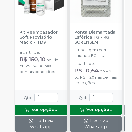
Kit Reembasador
Ponta Diamantada
R
Soft Provisório
Esférica FG
-
KG
7
Macio
-
TDV
SORENSEN
E
Embalagem com 1
c
a partir de
:
unidade FG (alta
c
R$ 150,10
no
Pix
rotação).
p
a partir de
:
ou
R$ 158,00
nas
a
R$ 10,64
no
Pix
demais condições
ou
R$ 11,20
nas demais
condições
Qtd
:
Qtd
:
Ver opções
Ver opções
Pedir via
Pedir via
Whatsapp
Whatsapp