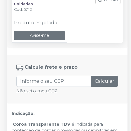
unidades
Cód.
5742
Produto esgotado
Avise-me
Calcule frete e prazo
Calcular
Não sei o meu CEP
Indicação:
Coroa Transparente TDV
é indicada para
confecção de coroas provisórias ou definitivas em