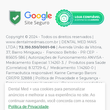
Copyright © 2024 - Todos os direitos reservados |
www.dentalmedmais.com.br | DENTAL MED MAIS
LTDA
|
72.150.550/0001-06
| Avenida União da Vitória,
37, Bairro Miniguaçu - Francisco Beltrão - PR CEP -
85605-586 | Autorizações de Funcionamento ANVISA -
Medicamento Especial: 1.14261-3. / Produtos para Saúde
(Correlatos): 8.12729-6, / Medicamento: 1.14260-0 |
Farmacêutica responsável: Karine Camargo Baroni
CRF/PR 32888 | Política de Privacidade e Segurança -
Fotos meramente ilustrativas - Os preços e condições
da loja virtual estão sujeitos a alterações. Em caso de
Dental Med +
usa cookies para personalizar
divergência de preços no site, o valor válido é o do
anúncios e melhorar a sua experiência no site. Ao
Carrinho de Compra. Não vendemos por atacado, por
continuar navegando, você concorda com a nossa
isso nos reservamos o direito de não atender compras
Política de Privacidade
.
de grandes volumes pelo site.