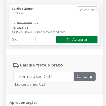
Sortida 25mm
Ver info
Cód.
6123
de
:
R$ 462,90
por
:
R$ 303,91
no
Pix
ou
R$ 319,90
nas demais condições
Adicionar
Qtd
:
Calcule frete e prazo
Calcular
Não sei o meu CEP
Apresentação: