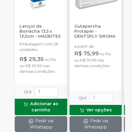
Lençol de
Gutapercha
L
Borracha 13,5 x
Protaper
-
13,5cm
-
MADEITEX
DENTSPLY SIRONA
S
Embalagem com 26
E
a partir de
:
unidades.
u
R$ 75,99
no
Pix
R$ 29,35
a
no
Pix
ou
R$ 79,99
nas
R
ou
R$ 30,90
nas
demais condições
demais condições
o
d
Qtd
:
Qtd
:
Adicionar ao
carrinho
Ver opções
Pedir via
Pedir via
Whatsapp
Whatsapp