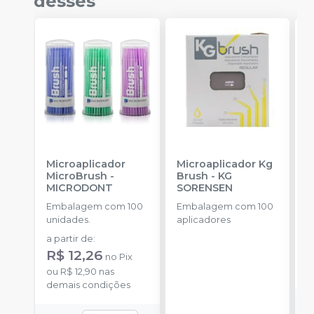
desses
Microaplicador
Microaplicador Kg
B
MicroBrush
-
Brush
-
KG
D
MICRODONT
SORENSEN
I
B
Embalagem com 100
Embalagem com 100
E
unidades.
aplicadores
u
a partir de
:
R
R$ 12,26
no
Pix
o
ou
R$ 12,90
nas
d
demais condições