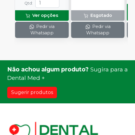
Qtd
:
Ver opções
Esgotado
Pedir via
Pedir via
Whatsapp
Whatsapp
Não achou algum produto?
Sugira para a
Dental Med +
Sugerir produtos