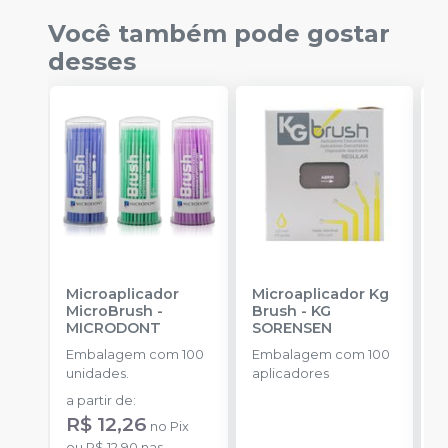
Você também pode gostar
desses
Microaplicador
Microaplicador Kg
B
MicroBrush
-
Brush
-
KG
D
MICRODONT
SORENSEN
I
B
Embalagem com 100
Embalagem com 100
E
unidades.
aplicadores
u
a partir de
:
R
R$ 12,26
no
Pix
o
ou
R$ 12,90
nas
d