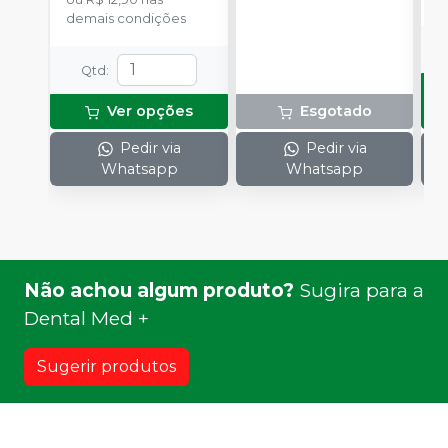
demais condições
Qtd
:
Ver opções
Esgotado
Pedir via
Pedir via
Whatsapp
Whatsapp
Não achou algum produto?
Sugira para a
Dental Med +
Sugerir produtos