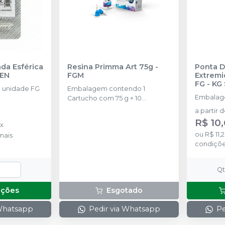
da Esférica
Resina Primma Art 75g
-
Ponta D
SEN
FGM
Extrem
FG
-
KG
 unidade FG
Embalagem contendo 1
Embalage
Cartucho com 75 g + 10
ponteiras de automistura
a partir 
R$ 10
ix
ou
R$ 11,
mais
condiçõ
Q
pções
Esgotado
 Whatsapp
Pedir via Whatsapp
Pe