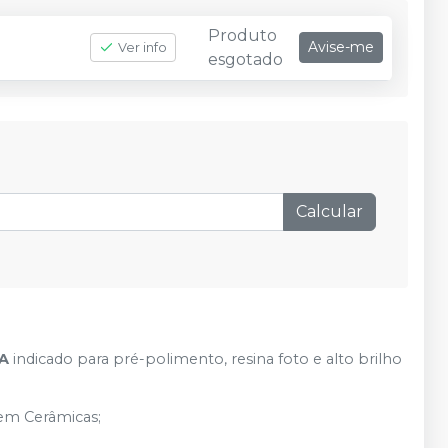
Produto
Avise-me
Ver info
esgotado
Calcular
CA
indicado para pré-polimento, resina foto e alto brilho
 em Cerâmicas;