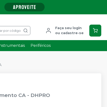
Faça seu login
ar por código
ou cadastre-se
Instrumentais
Periféricos
A
limento CA
-
DHPRO