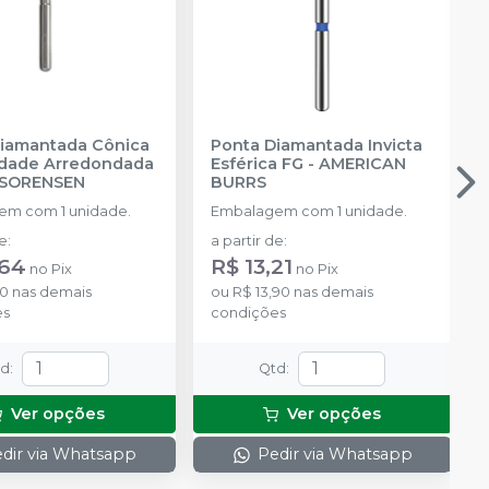
iamantada Cônica
Ponta Diamantada Invicta
idade Arredondada
Esférica FG
-
AMERICAN
 SORENSEN
BURRS
m com 1 unidade.
Embalagem com 1 unidade.
de
:
a partir de
:
,64
R$ 13,21
no
Pix
no
Pix
20
nas demais
ou
R$ 13,90
nas demais
es
condições
td
:
Qtd
:
Ver opções
Ver opções
dir via Whatsapp
Pedir via Whatsapp