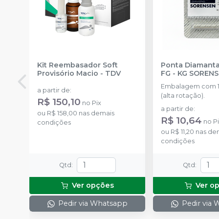
Kit Reembasador Soft
Ponta Diamanta
Provisório Macio
-
TDV
FG
-
KG SOREN
Embalagem com 1
a partir de
:
(alta rotação).
R$ 150,10
no
Pix
a partir de
:
ou
R$ 158,00
nas demais
R$ 10,64
no
P
condições
ou
R$ 11,20
nas de
condições
Qtd
:
Qtd
:
Ver opções
Ver o
Pedir via Whatsapp
Pedir via