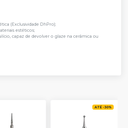
ica (Exclusividade DhPro);
teriais estéticos;
lício, capaz de devolver o glaze na cerâmica ou
ATÉ
-
30
%