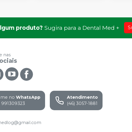
lgum produto?
Sugira para a
Dental Med +
S
 nas
ociais
ame no
WhatsApp
Atendimento
) 991309323
(46) 3057-1881
medlog@gmail.com