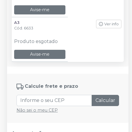
Avise-me
A3
Ver info
Cód.
6633
Produto esgotado
Avise-me
Calcule frete e prazo
Calcular
Não sei o meu CEP