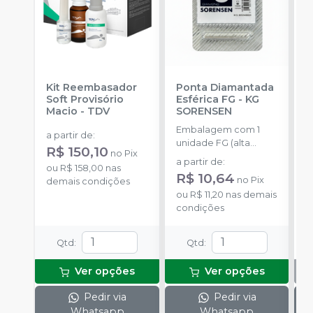
Kit Reembasador
Ponta Diamantada
R
Soft Provisório
Esférica FG
-
KG
7
Macio
-
TDV
SORENSEN
E
Embalagem com 1
c
a partir de
:
unidade FG (alta
c
R$ 150,10
no
Pix
rotação).
p
a partir de
:
ou
R$ 158,00
nas
a
R$ 10,64
no
Pix
demais condições
ou
R$ 11,20
nas demais
condições
Qtd
:
Qtd
:
Ver opções
Ver opções
Pedir via
Pedir via
Whatsapp
Whatsapp