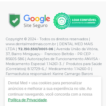
Copyright © 2024 - Todos os direitos reservados |
www.dentalmedmais.com.br | DENTAL MED MAIS
LTDA
|
72.150.550/0001-06
| Avenida União da Vitória,
37, Bairro Miniguaçu - Francisco Beltrão - PR CEP -
85605-586 | Autorizações de Funcionamento ANVISA -
Medicamento Especial: 1.14261-3. / Produtos para Saúde
(Correlatos): 8.12729-6, / Medicamento: 1.14260-0 |
Farmacêutica responsável: Karine Camargo Baroni
CRF/PR 32888 | Política de Privacidade e Segurança -
Dental Med +
usa cookies para personalizar
Fotos meramente ilustrativas - Os preços e condições
da loja virtual estão sujeitos a alterações. Em caso de
anúncios e melhorar a sua experiência no site. Ao
divergência de preços no site, o valor válido é o do
continuar navegando, você concorda com a nossa
Carrinho de Compra. Não vendemos por atacado, por
Política de Privacidade
.
isso nos reservamos o direito de não atender compras