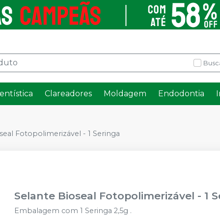
Busc
entística
Clareadores
Moldagem
Endodontia
seal Fotopolimerizável - 1 Seringa
Selante Bioseal Fotopolimerizável - 1 
Embalagem com 1 Seringa 2,5g .