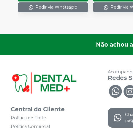
Pedir via Whatsapp
Pedir via
Não achou a
Acompanhe
Redes S
Central do Cliente
Ch
Política de Frete
(46
Política Comercial