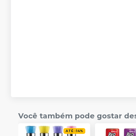
Você também pode gostar de
ATÉ
-
14
%