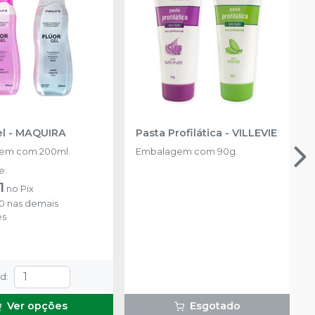
el
-
MAQUIRA
Pasta Profilática
-
VILLEVIE
em com 200ml.
Embalagem com 90g.
de
:
1
no
Pix
0
nas demais
es
td
:
Ver opções
Esgotado