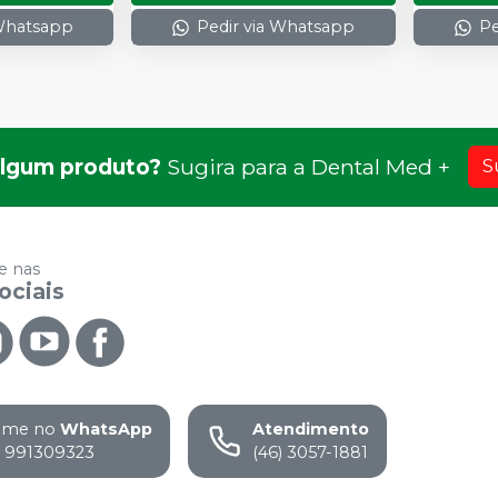
 Whatsapp
Pedir via Whatsapp
Pe
lgum produto?
Sugira para a
Dental Med +
S
 nas
ociais
ame no
WhatsApp
Atendimento
) 991309323
(46) 3057-1881