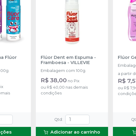
a Flúor
Flúor Dent em Espuma -
Flúor G
Framboesa
-
VILLEVIE
Embalag
00g.
Embalagem com 100g.
a partir 
R$ 38,00
R$ 7,5
no
Pix
ix
ou
R$ 40,00
nas demais
ou
R$ 7,9
emais
condições
condiçõ
Qtd
:
Q
pções
Adicionar ao carrinho