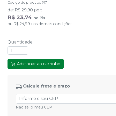
Código do produto
:
747
de
:
R$ 29,90
por
:
R$ 23,74
no
Pix
ou
R$ 24,99
nas demais condições
Quantidade
:
Adicionar ao carrinho
Calcule frete e prazo
Não sei o meu CEP