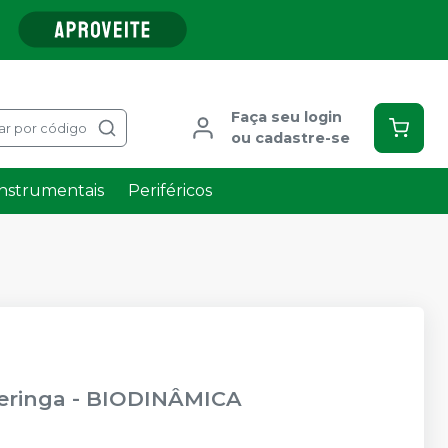
Faça seu login
ar por código
ou cadastre-se
Instrumentais
Periféricos
Seringa
-
BIODINÂMICA