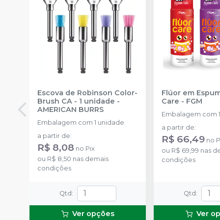
Escova de Robinson Color-
Flúor em Espum
Brush CA - 1 unidade
-
Care
-
FGM
AMERICAN BURRS
Embalagem com 1
Embalagem com 1 unidade
a partir de
:
a partir de
:
R$ 66,49
no
P
R$ 8,08
no
Pix
ou
R$ 69,99
nas d
ou
R$ 8,50
nas demais
condições
condições
Qtd
:
Qtd
:
Ver opções
Ver o