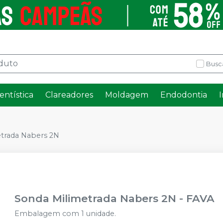
Busc
entística
Clareadores
Moldagem
Endodontia
trada Nabers 2N
Sonda Milimetrada Nabers 2N
-
FAVA
Embalagem com 1 unidade.