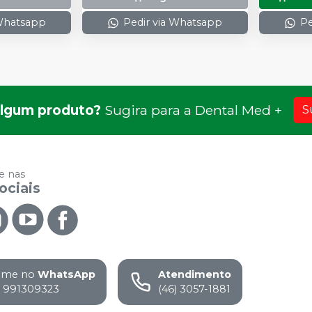
 Whatsapp
Pedir via Whatsapp
Pe
lgum produto?
Sugira para a
Dental Med +
S
 nas
ociais
ame no
WhatsApp
Atendimento
) 991309323
(46) 3057-1881