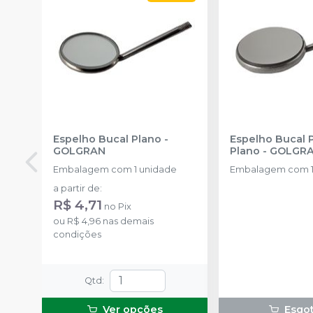
Espelho Bucal Plano
-
Espelho Bucal 
GOLGRAN
Plano
-
GOLGR
Embalagem com 1 unidade
Embalagem com 1
a partir de
:
R$ 4,71
no
Pix
ou
R$ 4,96
nas demais
condições
Qtd
:
Ver opções
Esgo