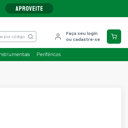
Faça seu login
ar por código
ou cadastre-se
Instrumentais
Periféricos