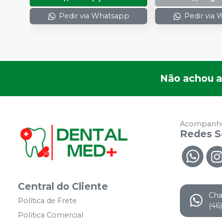
Pedir via Whatsapp
Pedir via
Não achou a
Acompanhe
Redes S
Central do Cliente
Ch
Política de Frete
(46
Política Comercial