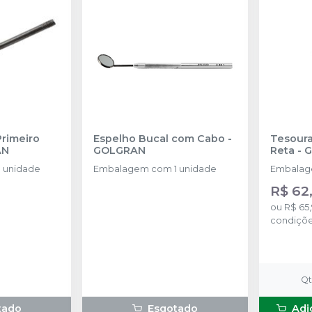
Primeiro
Espelho Bucal com Cabo
-
Tesoura
AN
GOLGRAN
Reta
-
G
 unidade
Embalagem com 1 unidade
Embalage
R$ 62
ou
R$ 65
condiçõ
Q
tado
Esgotado
Adi