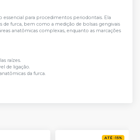
 essencial para procedimentos periodontais. Ela
es de furca, bem como a medição de bolsas gengivais
o a áreas anatômicas complexas, enquanto as marcações
as raízes.
el de ligação.
anatômicas da furca.
ATÉ
-
15
%