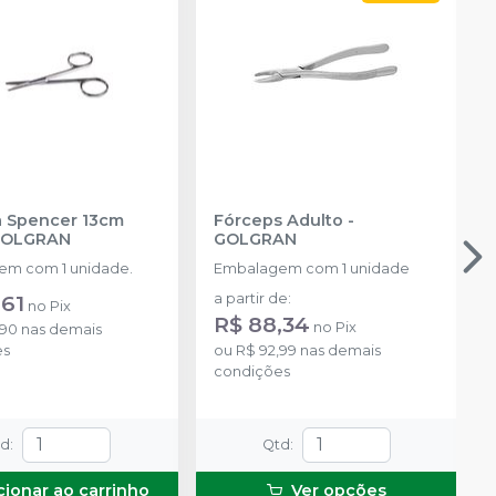
 Spencer 13cm
Fórceps Adulto
-
OLGRAN
GOLGRAN
m com 1 unidade.
Embalagem com 1 unidade
,61
a partir de
:
no
Pix
R$ 88,34
no
Pix
,90
nas demais
es
ou
R$ 92,99
nas demais
condições
td
:
Qtd
:
cionar ao carrinho
Ver opções