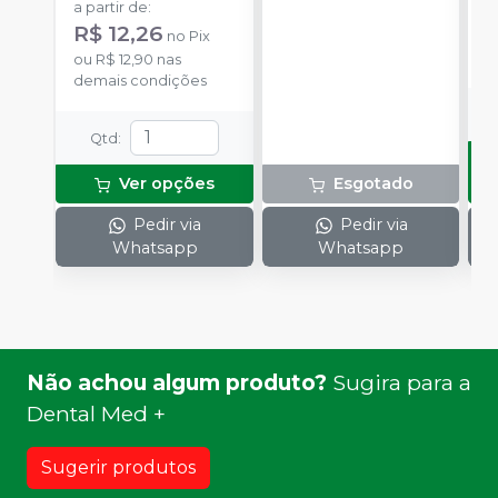
a partir de
:
R
R$ 12,26
no
Pix
o
ou
R$ 12,90
nas
d
demais condições
Qtd
:
Ver opções
Esgotado
Pedir via
Pedir via
Whatsapp
Whatsapp
Não achou algum produto?
Sugira para a
Dental Med +
Sugerir produtos