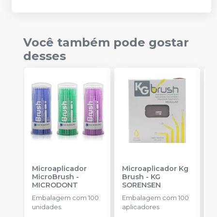
Você também pode gostar
desses
Microaplicador
Microaplicador Kg
B
MicroBrush
-
Brush
-
KG
D
MICRODONT
SORENSEN
I
B
Embalagem com 100
Embalagem com 100
E
unidades.
aplicadores
u