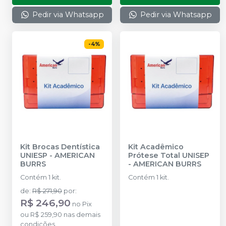
Pedir via Whatsapp
Pedir via Whatsapp
-
4
%
Kit Brocas Dentística
Kit Acadêmico
UNIESP
-
AMERICAN
Prótese Total UNISEP
BURRS
-
AMERICAN BURRS
Contém 1 kit.
Contém 1 kit.
de
:
R$ 271,90
por
:
R$ 246,90
no
Pix
ou
R$ 259,90
nas demais
condições