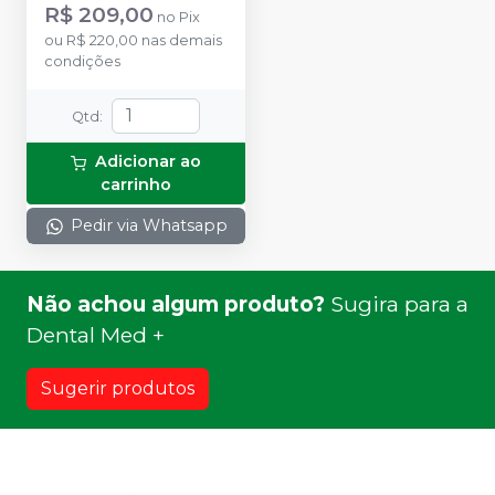
R$ 209,00
no
Pix
ou
R$ 220,00
nas demais
condições
Qtd
:
Adicionar ao
carrinho
Pedir via Whatsapp
Não achou algum produto?
Sugira para a
Dental Med +
Sugerir produtos