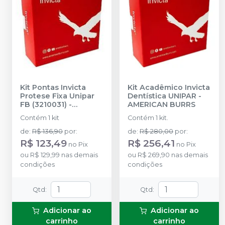
Kit Pontas Invicta
Kit Acadêmico Invicta
Protese Fixa Unipar
Dentística UNIPAR
-
FB (3210031)
-
AMERICAN BURRS
AMERICAN BURRS
Contém 1 kit
Contém 1 kit.
de
:
R$ 136,90
por
:
de
:
R$ 280,00
por
:
R$ 123,49
R$ 256,41
no
Pix
no
Pix
ou
R$ 129,99
nas demais
ou
R$ 269,90
nas demais
condições
condições
Qtd
:
Qtd
:
Adicionar ao
Adicionar ao
carrinho
carrinho