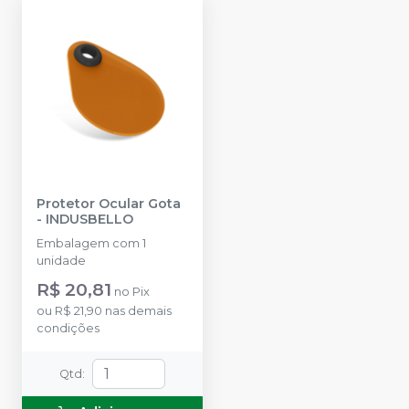
Protetor Ocular Gota
-
INDUSBELLO
Embalagem com 1
unidade
R$ 20,81
no
Pix
ou
R$ 21,90
nas demais
condições
Qtd
: