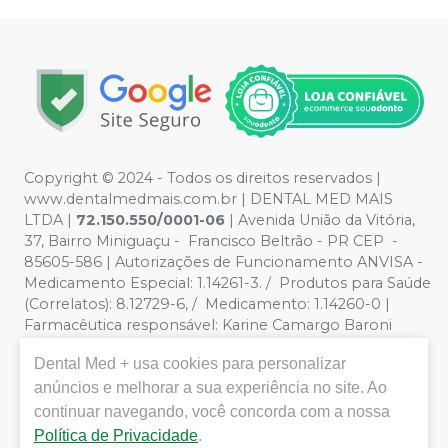
Copyright © 2024 - Todos os direitos reservados |
www.dentalmedmais.com.br | DENTAL MED MAIS
LTDA
|
72.150.550/0001-06
| Avenida União da Vitória,
37, Bairro Miniguaçu - Francisco Beltrão - PR CEP -
85605-586 | Autorizações de Funcionamento ANVISA -
Medicamento Especial: 1.14261-3. / Produtos para Saúde
(Correlatos): 8.12729-6, / Medicamento: 1.14260-0 |
Farmacêutica responsável: Karine Camargo Baroni
CRF/PR 32888 | Política de Privacidade e Segurança -
Dental Med +
usa cookies para personalizar
Fotos meramente ilustrativas - Os preços e condições
da loja virtual estão sujeitos a alterações. Em caso de
anúncios e melhorar a sua experiência no site. Ao
divergência de preços no site, o valor válido é o do
continuar navegando, você concorda com a nossa
Carrinho de Compra. Não vendemos por atacado, por
Política de Privacidade
.