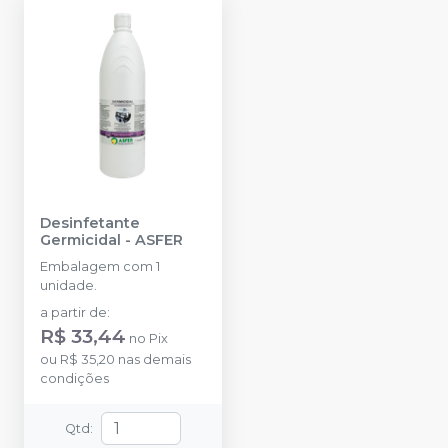
Desinfetante
Germicidal
-
ASFER
Embalagem com 1
unidade.
a partir de
:
R$ 33,44
no
Pix
ou
R$ 35,20
nas demais
condições
Qtd
: