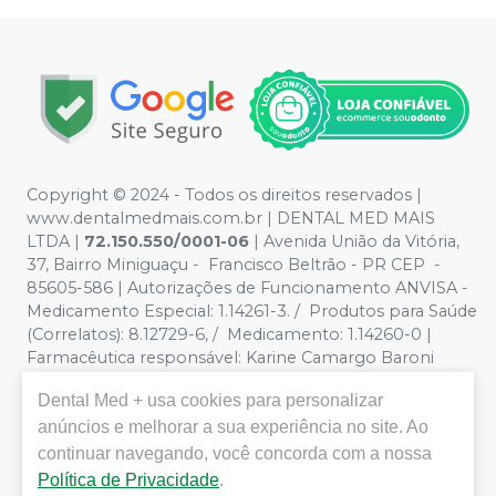
Copyright © 2024 - Todos os direitos reservados |
www.dentalmedmais.com.br | DENTAL MED MAIS
LTDA
|
72.150.550/0001-06
| Avenida União da Vitória,
37, Bairro Miniguaçu - Francisco Beltrão - PR CEP -
85605-586 | Autorizações de Funcionamento ANVISA -
Medicamento Especial: 1.14261-3. / Produtos para Saúde
(Correlatos): 8.12729-6, / Medicamento: 1.14260-0 |
Farmacêutica responsável: Karine Camargo Baroni
CRF/PR 32888 | Política de Privacidade e Segurança -
Dental Med +
usa cookies para personalizar
Fotos meramente ilustrativas - Os preços e condições
da loja virtual estão sujeitos a alterações. Em caso de
anúncios e melhorar a sua experiência no site. Ao
divergência de preços no site, o valor válido é o do
continuar navegando, você concorda com a nossa
Carrinho de Compra. Não vendemos por atacado, por
Política de Privacidade
.