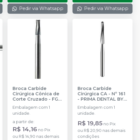
Pedir via Whatsapp
Pedir via Whatsapp
Broca Carbide
Broca Carbide
Cirúrgica Cônica de
Cirúrgica CA - Nº 161
Corte Cruzado - FG
-
PRIMA DENTAL BY
25MM
-
PRIMA
ANGELUS
Embalagem com 1
Embalagem com 1
DENTAL BY ANGELUS
unidade.
unidade.
a partir de
:
R$ 19,85
no
Pix
R$ 14,16
no
Pix
ou
R$ 20,90
nas demais
ou
R$ 14,90
nas demais
condições