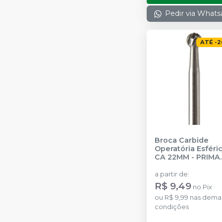
Pedir via What
ATÉ
-
2
Broca Carbide
Operatória Esféric
CA 22MM
-
PRIMA
DENTAL BY ANGE
a partir de
:
R$ 9,49
no
Pix
ou
R$ 9,99
nas dema
condições