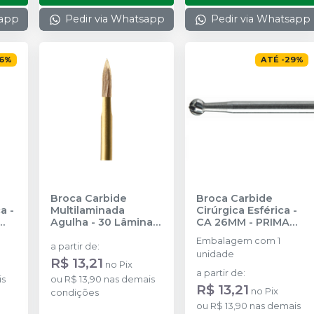
sapp
Pedir via Whatsapp
Pedir via Whatsapp
6
%
ATÉ
-
29
%
Broca Carbide
Broca Carbide
a -
Multilaminada
Cirúrgica Esférica -
Agulha - 30 Lâminas
CA 26MM
-
PRIMA
LUS
-FG 19MM
-
PRIMA
DENTAL BY ANGELUS
Embalagem com 1
DENTAL BY ANGELUS
a partir de
:
unidade
R$ 13,21
no
Pix
a partir de
:
is
ou
R$ 13,90
nas demais
R$ 13,21
no
Pix
condições
ou
R$ 13,90
nas demais