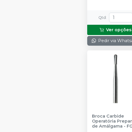
Qtd
:
Ver opções
Pedir via What
Broca Carbide
Operatória Prepa
de Amálgama - F
19MM
-
PRIMA