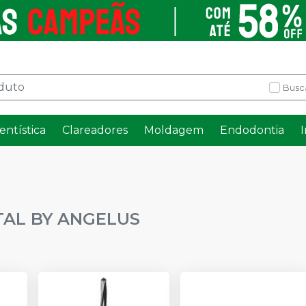
Busc
entística
Clareadores
Moldagem
Endodontia
TAL BY ANGELUS