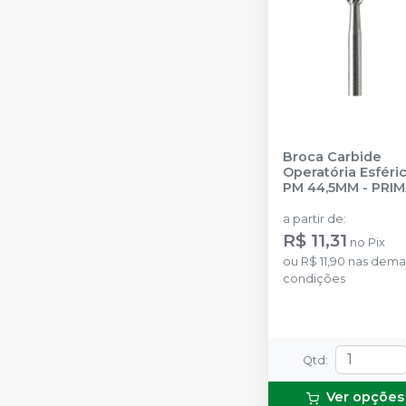
Broca Carbide
Operatória Esféric
PM 44,5MM
-
PRI
DENTAL BY ANGE
a partir de
:
R$ 11,31
no
Pix
ou
R$ 11,90
nas dema
condições
Qtd
:
Ver opções