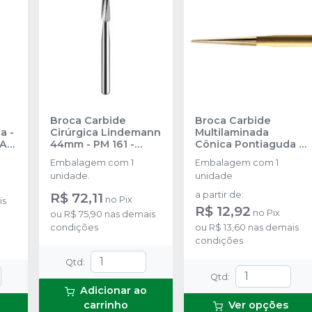
Broca Carbide
Broca Carbide
a -
Cirúrgica Lindemann
Multilaminada
MA
44mm - PM 161
-
Cônica Pontiaguda -
LUS
PRIMA DENTAL BY
12 Lâminas - FG
Embalagem com 1
Embalagem com 1
ANGELUS
19MM
-
PRIMA
unidade.
unidade
DENTAL BY ANGELUS
R$ 72,11
a partir de
:
no
Pix
is
R$ 12,92
no
Pix
ou
R$ 75,90
nas demais
condições
ou
R$ 13,60
nas demais
condições
Qtd
:
Qtd
:
Adicionar ao
carrinho
Ver opções