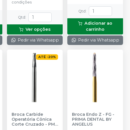
condições
Qtd
:
Qtd
:
Adicionar ao
Ver opções
carrinho
Pedir via Whatsapp
Pedir via Whatsapp
ATÉ
-
20
%
Broca Carbide
Broca Endo Z - FG
-
Operatória Cônica
PRIMA DENTAL BY
Corte Cruzado - PM
ANGELUS
44,5MM
-
PRIMA