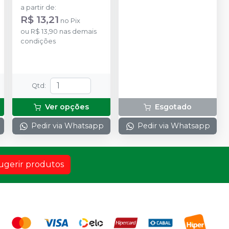
DENTAL BY ANGELUS
a partir de
:
R$ 13,21
no
Pix
ou
R$ 13,90
nas demais
condições
Qtd
:
Ver opções
Esgotado
Pedir via Whatsapp
Pedir via Whatsapp
ugerir produtos