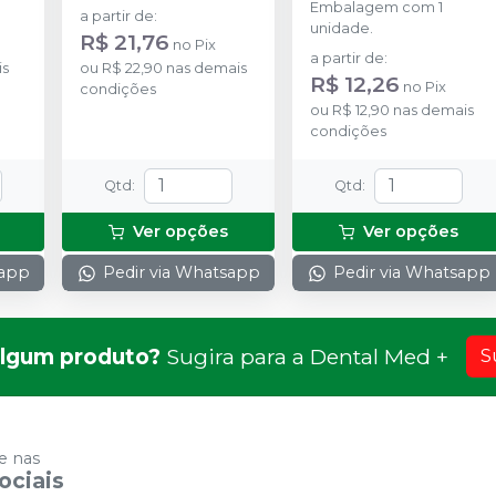
Embalagem com 1
LUS
ANGELUS
a partir de
:
unidade.
R$ 21,76
no
Pix
a partir de
:
is
ou
R$ 22,90
nas demais
R$ 12,26
no
Pix
condições
ou
R$ 12,90
nas demais
condições
Qtd
:
Qtd
:
Ver opções
Ver opções
sapp
Pedir via Whatsapp
Pedir via Whatsapp
lgum produto?
Sugira para a
Dental Med +
S
 nas
ociais