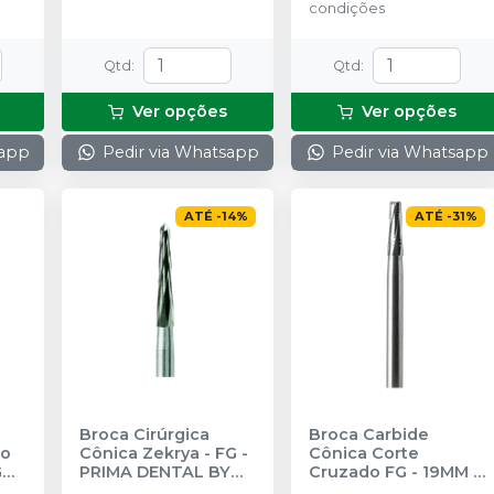
condições
Qtd
:
Qtd
:
Ver opções
Ver opções
sapp
Pedir via Whatsapp
Pedir via Whatsapp
ATÉ
-
14
%
ATÉ
-
31
%
Broca Cirúrgica
Broca Carbide
ro
Cônica Zekrya - FG
-
Cônica Corte
G
PRIMA DENTAL BY
Cruzado FG - 19MM
-
ANGELUS
PRIMA DENTAL BY