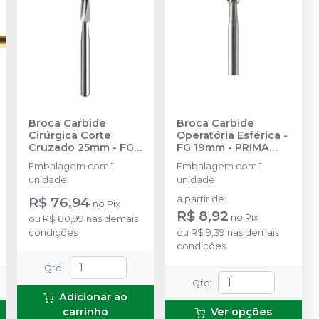
Broca Carbide
Broca Carbide
Cirúrgica Corte
Operatória Esférica -
Cruzado 25mm - FG
FG 19mm
-
PRIMA
162
-
PRIMA DENTAL
DENTAL BY ANGELUS
Embalagem com 1
Embalagem com 1
BY ANGELUS
unidade.
unidade
R$ 76,94
a partir de
:
no
Pix
R$ 8,92
no
Pix
ou
R$ 80,99
nas demais
condições
ou
R$ 9,39
nas demais
condições
Qtd
:
Qtd
:
Adicionar ao
carrinho
Ver opções