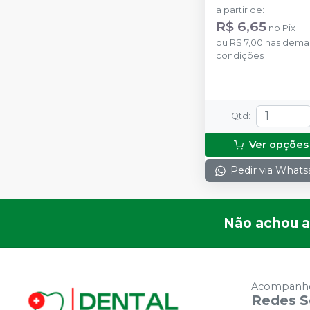
DENTAL BY ANGE
a partir de
:
R$ 6,65
no
Pix
ou
R$ 7,00
nas dema
condições
Qtd
:
Ver opções
Pedir via What
Não achou a
Acompanhe
Redes S